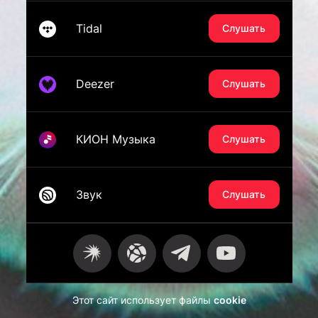
Tidal
Слушать
Deezer
Слушать
КИОН Музыка
Слушать
Звук
Слушать
Этот сайт использует файлы
cookie